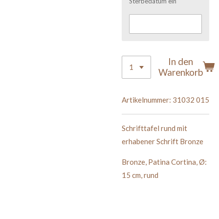
Sterbedatum ein
In den
Warenkorb
Artikelnummer:
31032 015
Schrifttafel rund mit
erhabener Schrift Bronze
Bronze
,
Patina Cortina
,
Ø:
15 cm
,
rund