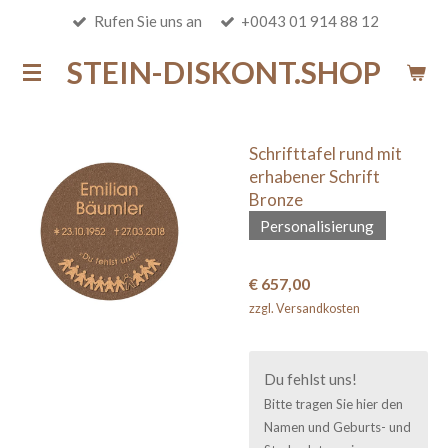
Rufen Sie uns an
+0043 01 914 88 12
Zum
Hauptinhalt
STEIN-DISKONT.SHOP
springen
Schrifttafel rund mit
erhabener Schrift
Bronze
Personalisierung
€ 657,00
zzgl. Versandkosten
Du fehlst uns!
Bitte tragen Sie hier den
Namen und Geburts- und