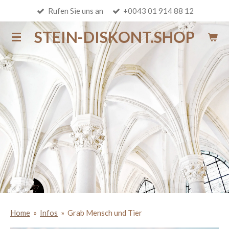
Rufen Sie uns an
+0043 01 914 88 12
Zum
Hauptinhalt
STEIN-DISKONT.SHOP
springen
Home
»
Infos
»
Grab Mensch und Tier