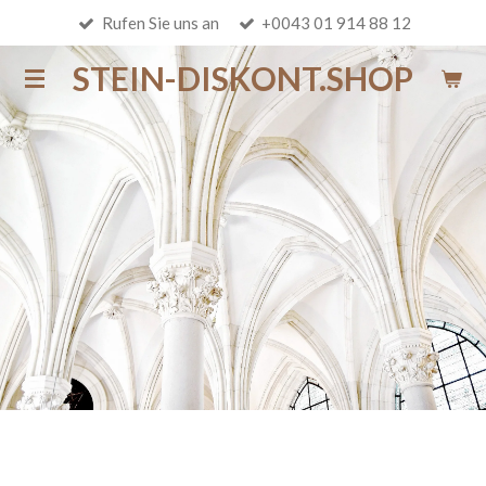
Rufen Sie uns an
+0043 01 914 88 12
Zum
Hauptinhalt
STEIN-DISKONT.SHOP
springen