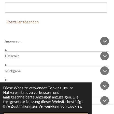
Formular absenden
Impressum
Lieferzeit
Rückgabe
Cookies
Diese Website verwendet Cookies, um Ihr
Nutzererlebnis zu verbessern und
maßgeschneiderte Anzeigen anzuzeigen. Die
AGBs
fortgesetzte Nutzung dieser Website bestätigt
Ihre Zustimmung zur Verwendung von Cookies.
© 2023 - 2026 Stein-Diskont.Shop