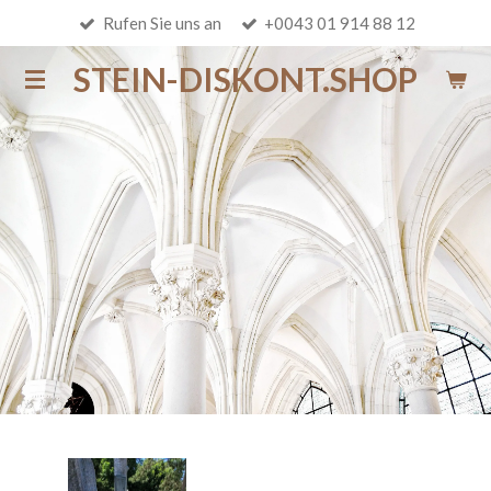
Rufen Sie uns an
+0043 01 914 88 12
Zum
Hauptinhalt
STEIN-DISKONT.SHOP
springen