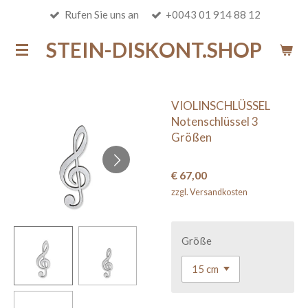
Rufen Sie uns an
+0043 01 914 88 12
Zum
Hauptinhalt
STEIN-DISKONT.SHOP
springen
VIOLINSCHLÜSSEL
Notenschlüssel 3
Größen
€ 67,00
zzgl. Versandkosten
Größe