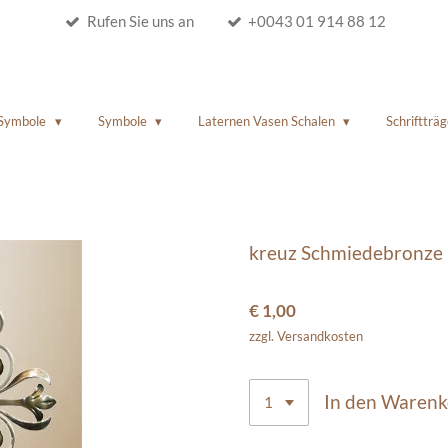
Rufen Sie uns an
+0043 01 914 88 12
 Symbole
Symbole
Laternen Vasen Schalen
Schriftträg
kreuz Schmiedebronze 
€ 1,00
zzgl. Versandkosten
In den Waren