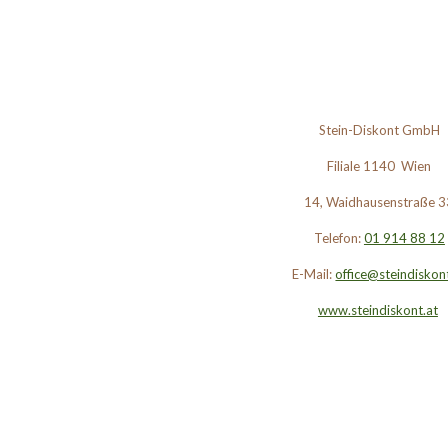
Stein-Diskont GmbH
Filiale 1140 Wien
14, Waidhausenstraße 3
Telefon:
01 914 88 12
E-Mail:
office@steindiskon
www.steindiskont.at