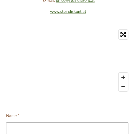
E-Mail:
office@steindiskont.at
www.steindiskont.at
Name *