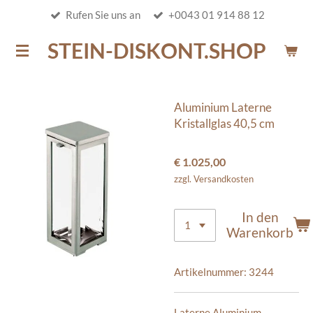
Rufen Sie uns an
+0043 01 914 88 12
Zum
Hauptinhalt
STEIN-DISKONT.SHOP
springen
Aluminium Laterne
Kristallglas 40,5 cm
€ 1.025,00
zzgl. Versandkosten
In den
Warenkorb
Artikelnummer:
3244
Laterne Aluminium