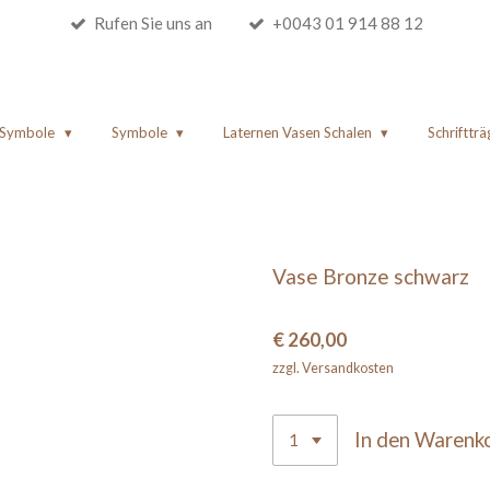
Rufen Sie uns an
+0043 01 914 88 12
e Symbole
Symbole
Laternen Vasen Schalen
Schriftträ
Vase Bronze schwarz
€ 260,00
zzgl. Versandkosten
In den Warenk