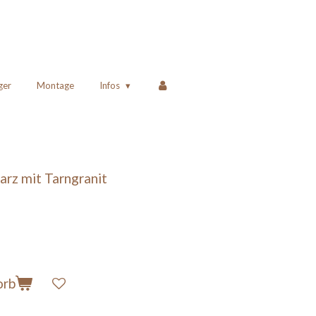
ger
Montage
Infos
rz mit Tarngranit
orb