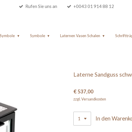
Rufen Sie uns an
+0043 01 914 88 12
e Symbole
Symbole
Laternen Vasen Schalen
Schriftträ
Laterne Sandguss schwa
€ 537,00
zzgl. Versandkosten
In den Warenk