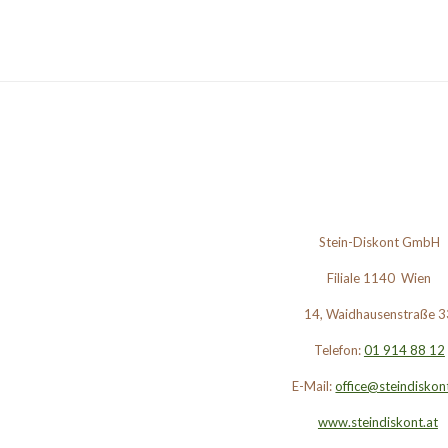
Stein-Diskont GmbH
Filiale 1140 Wien
14, Waidhausenstraße 3
Telefon:
01 914 88 12
E-Mail:
office@steindiskon
www.steindiskont.at