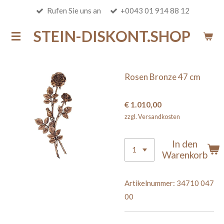
Rufen Sie uns an
+0043 01 914 88 12
Zum
Hauptinhalt
STEIN-DISKONT.SHOP
springen
Rosen Bronze 47 cm
€ 1.010,00
zzgl. Versandkosten
In den
Warenkorb
Artikelnummer:
34710 047
00