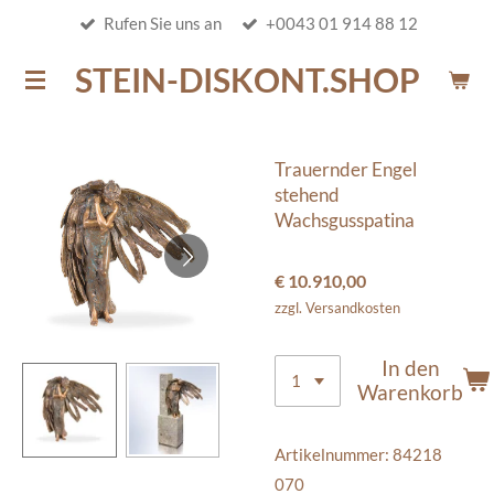
Rufen Sie uns an
+0043 01 914 88 12
Zum
Hauptinhalt
STEIN-DISKONT.SHOP
springen
Trauernder Engel
stehend
Wachsgusspatina
€ 10.910,00
zzgl. Versandkosten
In den
Warenkorb
Artikelnummer:
84218
070