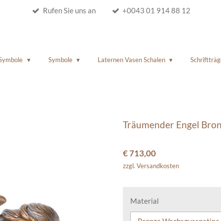
Rufen Sie uns an
+0043 01 914 88 12
 Symbole
Symbole
Laternen Vasen Schalen
Schriftträg
Träumender Engel Bro
€ 713,00
zzgl. Versandkosten
Material