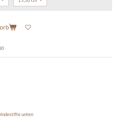
korb
00
windestifte unten