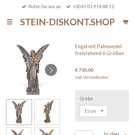
Rufen Sie uns an
+0043 01 914 88 12
Zum
Hauptinhalt
STEIN-DISKONT.SHOP
springen
Engel mit Palmwedel
freistehend 6 Größen
€ 730,00
zzgl. Versandkosten
Größe
In den