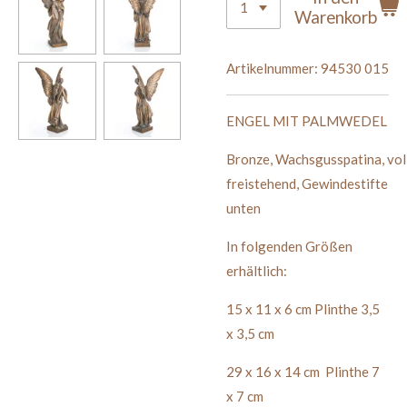
Warenkorb
Artikelnummer:
94530 015
ENGEL MIT PALMWEDEL
Bronze
,
Wachsgusspatina
,
vol
freistehend, Gewindestifte
unten
In folgenden Größen
erhältlich:
15 x 11 x 6 cm Plinthe 3,5
x 3,5 cm
29 x 16 x 14 cm Plinthe 7
x 7 cm