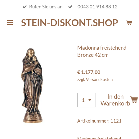
Rufen Sie uns an
+0043 01 914 88 12
Zum
Hauptinhalt
STEIN-DISKONT.SHOP
springen
Madonna freistehend
Bronze 42 cm
€ 1.177,00
zzgl. Versandkosten
In den
Warenkorb
Artikelnummer:
1121
Madonna freistehend