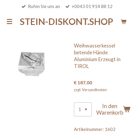
Rufen Sie uns an
+0043 01 914 88 12
Zum
Hauptinhalt
STEIN-DISKONT.SHOP
springen
Weihwasserkessel
betende Hände
Aluminium Erzeugt in
TIROL
€ 187,00
zzgl. Versandkosten
In den
Warenkorb
Artikelnummer:
1602