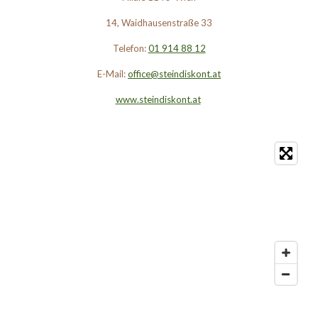
14, Waidhausenstraße 33
Telefon:
01 914 88 12
E-Mail:
office@steindiskont.at
www.steindiskont.at