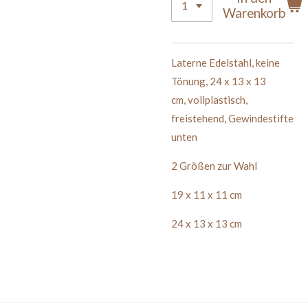
Warenkorb
Laterne Edelstahl
,
keine
Tönung
,
24 x 13 x 13
cm
,
vollplastisch,
freistehend, Gewindestifte
unten
2 Größen zur Wahl
19 x 11 x 11 cm
24 x 13 x 13 cm