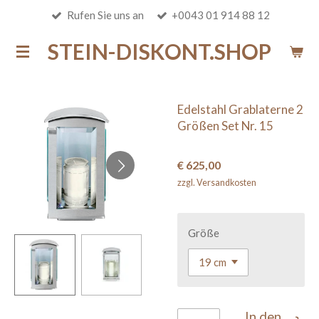
Rufen Sie uns an
+0043 01 914 88 12
Zum
Hauptinhalt
STEIN-DISKONT.SHOP
springen
Edelstahl Grablaterne 2
Größen Set Nr. 15
€ 625,00
zzgl. Versandkosten
Größe
In den