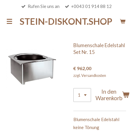
Rufen Sie uns an
+0043 01 914 88 12
Zum
Hauptinhalt
STEIN-DISKONT.SHOP
springen
Blumenschale Edelstahl
Set Nr. 15
€ 962,00
zzgl. Versandkosten
In den
Warenkorb
Blumenschale Edelstahl
keine Tönung