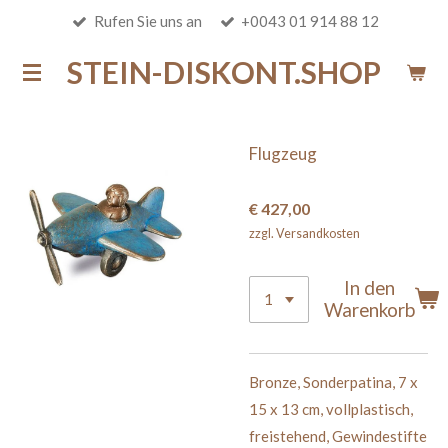
Rufen Sie uns an
+0043 01 914 88 12
Zum
Hauptinhalt
STEIN-DISKONT.SHOP
springen
Flugzeug
€ 427,00
zzgl. Versandkosten
In den
Warenkorb
Bronze
,
Sonderpatina
,
7 x
15 x 13 cm
,
vollplastisch,
freistehend, Gewindestifte