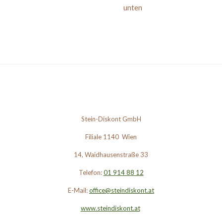
unten
Stein-Diskont GmbH
Filiale 1140 Wien
14, Waidhausenstraße 33
Telefon:
01 914 88 12
E-Mail:
office@steindiskont.at
www.steindiskont.at