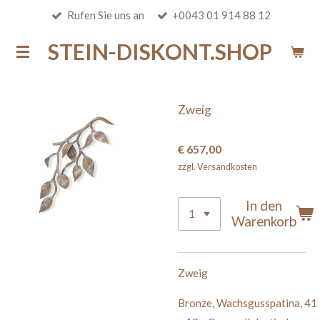
Rufen Sie uns an
+0043 01 914 88 12
Zum
Hauptinhalt
STEIN-DISKONT.SHOP
springen
Zweig
€ 657,00
zzgl. Versandkosten
In den
Warenkorb
Zweig
Bronze
,
Wachsgusspatina
,
41