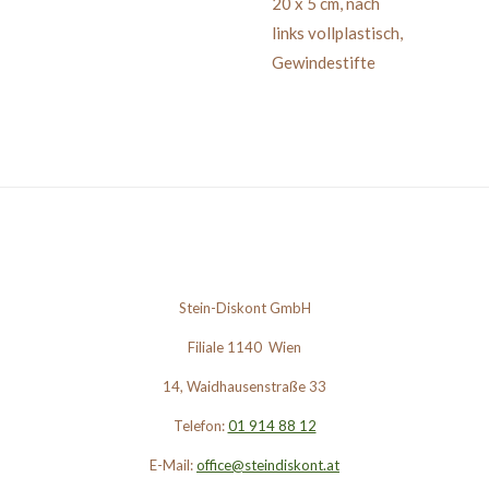
20 x 5 cm
,
nach
links
vollplastisch,
Gewindestifte
Stein-Diskont GmbH
Filiale 1140 Wien
14, Waidhausenstraße 33
Telefon:
01 914 88 12
E-Mail:
office@steindiskont.at