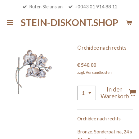
Rufen Sie uns an
+0043 01 914 88 12
Zum
Hauptinhalt
STEIN-DISKONT.SHOP
springen
Orchidee nach rechts
€ 540,00
zzgl. Versandkosten
In den
Warenkorb
Orchidee nach rechts
B
ronze
,
Sonderpatina
,
24 x