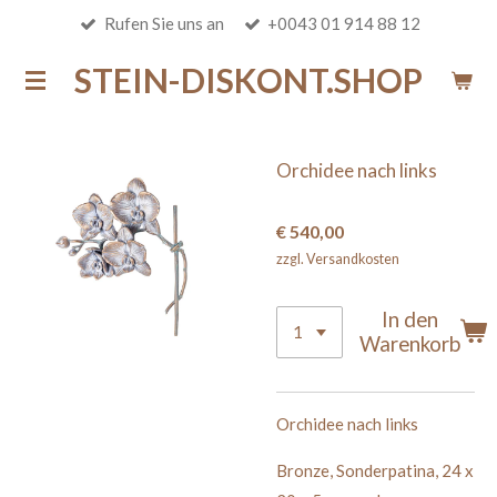
Rufen Sie uns an
+0043 01 914 88 12
Zum
Hauptinhalt
STEIN-DISKONT.SHOP
springen
Orchidee nach links
€ 540,00
zzgl. Versandkosten
In den
Warenkorb
Orchidee nach links
B
ronze
,
Sonderpatina
,
24 x