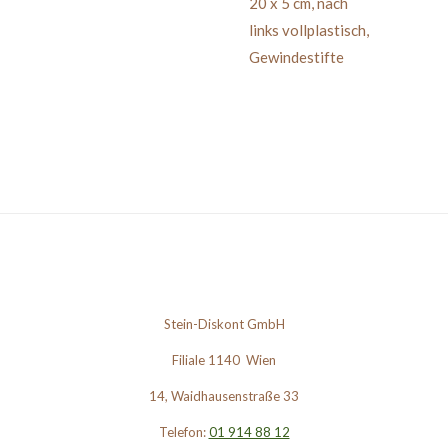
20 x 5 cm
,
nach
links
vollplastisch,
Gewindestifte
Stein-Diskont GmbH
Filiale 1140 Wien
14, Waidhausenstraße 33
Telefon:
01 914 88 12