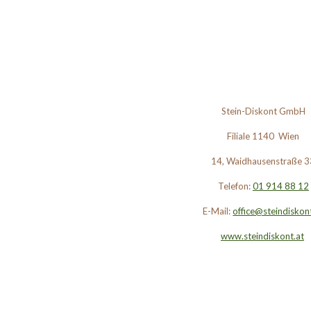
Stein-Diskont GmbH
Filiale 1140 Wien
14, Waidhausenstraße 3
Telefon:
01 914 88 12
E-Mail:
office@steindiskon
www.steindiskont.at