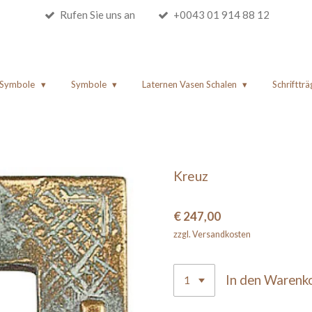
Rufen Sie uns an
+0043 01 914 88 12
e Symbole
Symbole
Laternen Vasen Schalen
Schriftträ
Kreuz
€ 247,00
zzgl. Versandkosten
In den Warenk