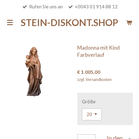
Rufen Sie uns an
+0043 01 914 88 12
Zum
Hauptinhalt
STEIN-DISKONT.SHOP
springen
Madonna mit Kind
Farbverlauf
€ 1.005,00
zzgl. Versandkosten
Größe
In den