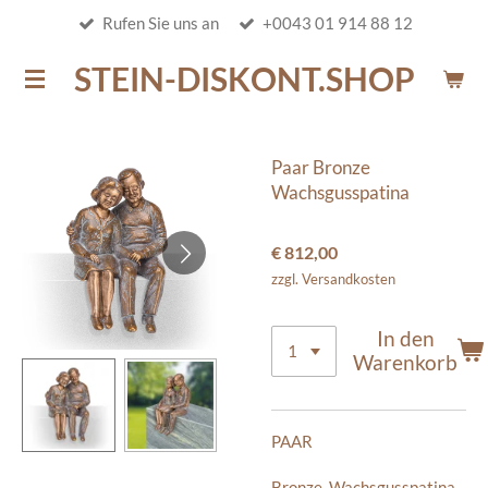
Rufen Sie uns an
+0043 01 914 88 12
Zum
Hauptinhalt
STEIN-DISKONT.SHOP
springen
Paar Bronze
Wachsgusspatina
€ 812,00
zzgl. Versandkosten
In den
Warenkorb
PAAR
Bronze, Wachsgusspatina,