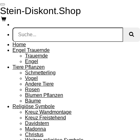
Zum
Stein-Diskont.Shop
Hauptinhalt
springen
Home
Engel Trauernde
Trauernde
Engel
Tiere Pflanzen
Schmetterling
Vogel
Andere Tiere
Rosen
Blumen Pflanzen
Bäume
Religiöse Symbole
Kreuz Wandmontage
Kreuz Freistehend
Davidstern
Madonna
Christus