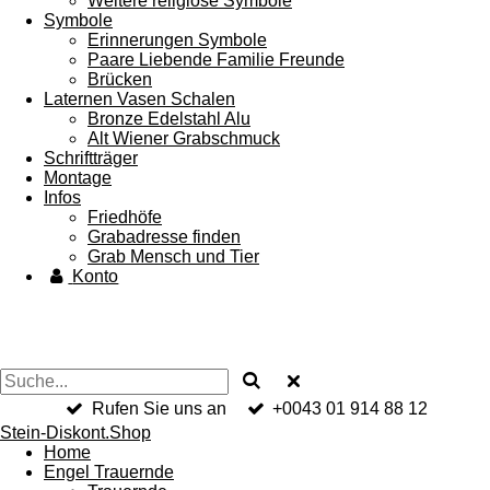
Weitere religiöse Symbole
Symbole
Erinnerungen Symbole
Paare Liebende Familie Freunde
Brücken
Laternen Vasen Schalen
Bronze Edelstahl Alu
Alt Wiener Grabschmuck
Schriftträger
Montage
Infos
Friedhöfe
Grabadresse finden
Grab Mensch und Tier
Konto
Rufen Sie uns an
+0043 01 914 88 12
Stein-Diskont.Shop
Home
Engel Trauernde