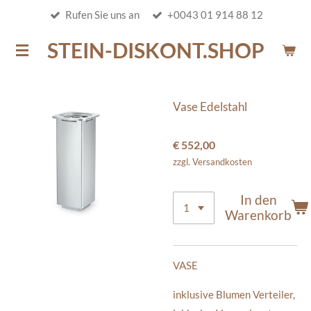
Rufen Sie uns an
+0043 01 914 88 12
Zum
Hauptinhalt
STEIN-DISKONT.SHOP
springen
Vase Edelstahl
€ 552,00
zzgl. Versandkosten
In den
Warenkorb
VASE
inklusive Blumen Verteiler,