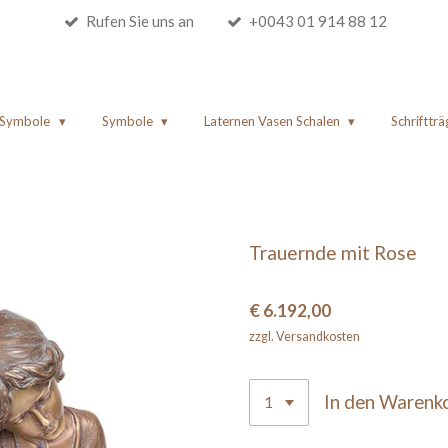
Rufen Sie uns an
+0043 01 914 88 12
e Symbole
Symbole
Laternen Vasen Schalen
Schriftträ
Trauernde mit Rose
€ 6.192,00
zzgl. Versandkosten
In den Warenk