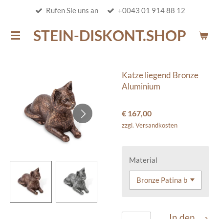
Rufen Sie uns an
+0043 01 914 88 12
Zum
Hauptinhalt
STEIN-DISKONT.SHOP
springen
Katze liegend Bronze
Aluminium
€ 167,00
zzgl. Versandkosten
Material
In den