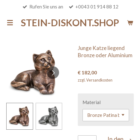
Rufen Sie uns an
+0043 01 914 88 12
Zum
Hauptinhalt
STEIN-DISKONT.SHOP
springen
Junge Katze liegend
Bronze oder Aluminium
€ 182,00
zzgl. Versandkosten
Material
In den