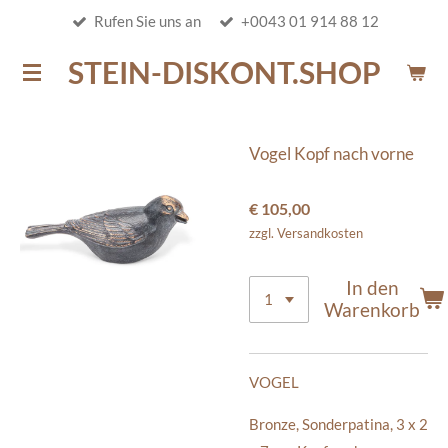
Rufen Sie uns an
+0043 01 914 88 12
Zum
Hauptinhalt
STEIN-DISKONT.SHOP
springen
Vogel Kopf nach vorne
€ 105,00
zzgl. Versandkosten
In den
Warenkorb
VOGEL
Bronze, Sonderpatina, 3 x 2