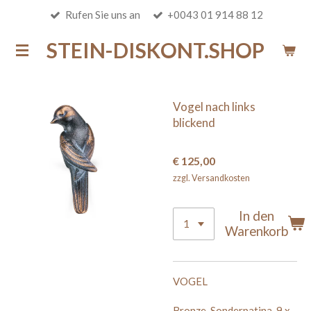
Rufen Sie uns an
+0043 01 914 88 12
Zum
Hauptinhalt
STEIN-DISKONT.SHOP
springen
Vogel nach links
blickend
€ 125,00
zzgl. Versandkosten
In den
Warenkorb
VOGEL
Bronze, Sonderpatina, 9 x